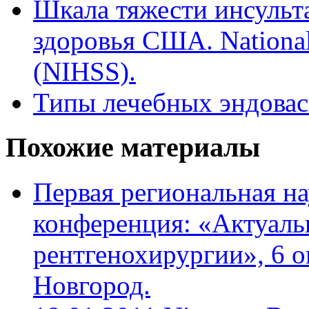
Шкала тяжести инсульт
здоровья CША. National I
(NIHSS).
Типы лечебных эндовас
Похожие материалы
Первая региональная н
конференция: «Актуал
рентгенохирургии», 6 о
Новгород.